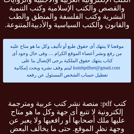
والقصص والكتب الإسلامية وكتب التنمية
البشرية وكتب الفلسفة والمنطق والطب
والقانون والكتب السياسية والأدبيةالمتنوعة.
موقعنا لا ينتهك أى حقوق طبع أو تأليف وكل ما هو متاح عليه
من رفع ونشر أعضاء الموقع الكرام .... وفى حال وجود أى
كتاب ينتهك حقوق الملكية برجى الإتصال بنا على
kutubpdfnet@gmail.com
ليتم وقف نشره وبحث إمكانية
تعطيل حساب الشخص المسئول عن رفعه
كتب pdf: منصة نشر كتب عربية ومترجمة
إلكترونية لا تتبع أى جهة وكل ما هو متاح
عليها ملك أصحابها أو رافعيها ولا يعبر عن
وجهة نظر الموقع. حتى ما يخالف البعض