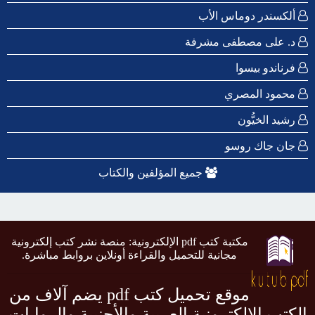
ألكسندر دوماس الأب
د. على مصطفى مشرفة
فرناندو بيسوا
محمود المصري
رشيد الخيُّون
جان جاك روسو
جميع المؤلفين والكتاب
مكتبة كتب pdf الإلكترونية: منصة نشر كتب إلكترونية
مجانية للتحميل والقراءة أونلاين بروابط مباشرة.
موقع تحميل كتب pdf يضم آلاف من
الكتب الإلكترونية العربية والأجنبية والروايات