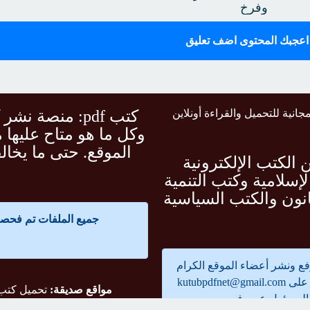
وفرخ
 اعجبك المحتوى اضف تعليق
ونية مجانية للتحميل والقراءة أونلاين
كتب pdf: منصة 
وكل ما هو متاح عليها 
الموقع. حتى ما يخ
ضم آلاف من الكتب الإلكترونية
إسلامية وكتب التنمية
نون والكتب السياسية
جميع الملفات تم فحصها على أكثر من 60 مضاد
فع ونشر أعضاء الموقع الكرام
ا على
kutubpdfnet@gmail.com
مواقع صديقة:
تحميل كتب pdf مجا
المسئول عن رفعه