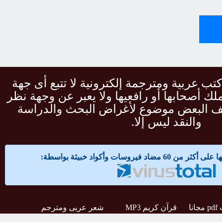
نشر كتب عربية ومترجمة إلكترونية لا تتبع أى جهة
ملك أصحابها أو رافعيها ولا يعبر عن وجهة نظر
الف البعض موضوع لأغراض البحث والدراسة
والنقد ليس إلا.
 فيروسات وأكواد خبيثة بواسطة:
نا
قرآن كريم MP3
شعر عربى ومترجم