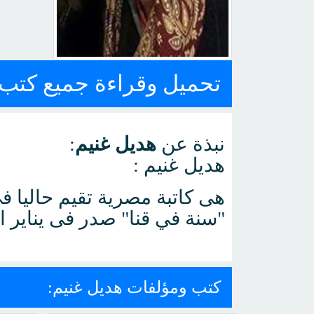
تحميل وقراءة جميع كتب المؤل
نبذة عن
هديل غنيم
:
هديل غنيم :
هى كاتبة مصرية تقيم حاليا في
"سنة في قنا" صدر فى يناير ا
كتب ومؤلفات هديل غنيم: