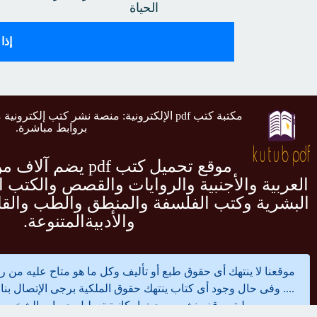
الحياة
إذا
مكتبة كتب pdf الإلكترونية: منصة نشر كتب إلكتر
بروابط مباشرة.
موقع تحميل كتب pdf ي
العربية والأجنبية والروايات والقصص والكتب ال
البشرية وكتب الفلسفة والمنطق والطب والقا
والأدبيةالمتنوعة.
موقعنا لا ينتهك أى حقوق طبع أو تأليف وكل ما هو متاح عليه من ر
.... وفى حال وجود أى كتاب ينتهك حقوق الملكية برجى الإتصال بن
ليتم وقف نشره وبحث إمكانية تعطيل حساب الشخص 