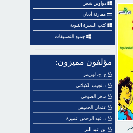
دواوين شعر
مقارنة أديان
كتب السيرة النبوية
جميع التصنيفات
مؤلفون مميزون:
ج. ج. لوريمر
د. نجيب الكيلانى
ماهر الصوفي
عثمان الخميس
د. عبد الرحمن عميرة
ر -
ابن عبد البر