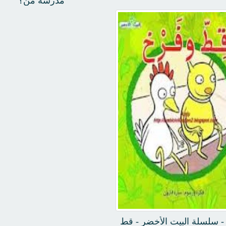
مدرسة من؟
- سلسلة البيت الأخضر - قط