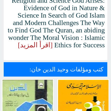
Religion and Science God Arises:
Evidence of God in Nature &
Science In Search of God Islam
and Modern Challenges The Way
to Find God The Quran, an abiding
wonder The Moral Vision : Islamic
Ethics for Success
[اقرأ المزيد]
كتب ومؤلفات وحيد الدين خان: