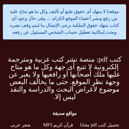
موقعنا لا ينتهك أى حقوق طبع أو تأليف وكل ما هو متاح عليه
من رفع ونشر أعضاء الموقع الكرام .... وفى حال وجود أى
كتاب ينتهك حقوق الملكية برجى الإتصال بنا ليتم وقف نشره
وبحث إمكانية تعطيل حساب الشخص المسئول عن رفعه
كتب pdf: منصة نشر كتب عربية ومترجمة
إلكترونية لا تتبع أى جهة وكل ما هو متاح
عليها ملك أصحابها أو رافعيها ولا يعبر عن
وجهة نظر الموقع. حتى ما يخالف البعض
موضوع لأغراض البحث والدراسة والنقد
ليس إلا.
مواقع صديقة
تحميل كتب pdf مجانا
قرآن كريم MP3
شعر عربى