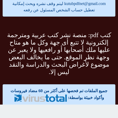
kutubpdfnet@gmail.com
ليتم وقف نشره وبحث إمكانية
تعطيل حساب الشخص المسئول عن رفعه
كتب pdf: منصة نشر كتب عربية ومترجمة
إلكترونية لا تتبع أى جهة وكل ما هو متاح
عليها ملك أصحابها أو رافعيها ولا يعبر عن
وجهة نظر الموقع. حتى ما يخالف البعض
موضوع لأغراض البحث والدراسة والنقد
ليس إلا.
جميع الملفات تم فحصها على أكثر من 60 مضاد فيروسات
وأكواد خبيثة بواسطة:
مواقع صديقة:
تحميل كتب pdf مجانا
قرآن كريم MP3