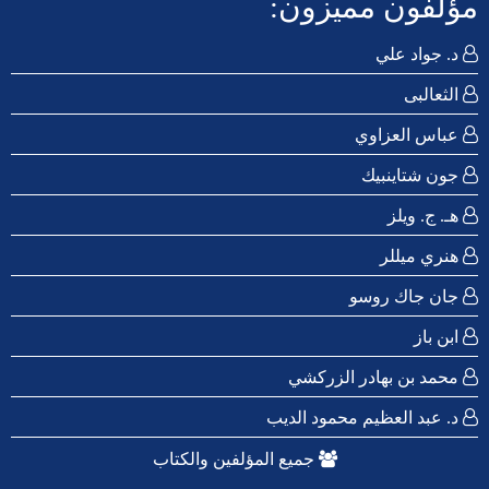
مؤلفون مميزون:
د. جواد علي
الثعالبى
عباس العزاوي
جون شتاينبيك
هـ. ج. ويلز
هنري ميللر
جان جاك روسو
ابن باز
محمد بن بهادر الزركشي
د. عبد العظيم محمود الديب
جميع المؤلفين والكتاب