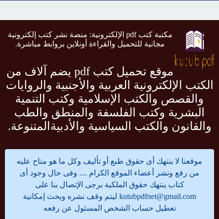
مكتبة كتب pdf الإلكترونية: منصة نشر كتب إلكترونية
مجانية للتحميل والقراءة أونلاين بروابط مباشرة.
موقع تحميل كتب pdf يضم آلاف من
الكتب الإلكترونية العربية والأجنبية والروايات
والقصص والكتب الإسلامية وكتب التنمية
البشرية وكتب الفلسفة والمنطق والطب
والقانون والكتب السياسية والأدبيةالمتنوعة.
موقعنا لا ينتهك أى حقوق طبع أو تأليف وكل ما هو متاح عليه
من رفع ونشر أعضاء الموقع الكرام .... وفى حال وجود أى
كتاب ينتهك حقوق الملكية برجى الإتصال بنا على
kutubpdfnet@gmail.com
ليتم وقف نشره وبحث إمكانية
تعطيل حساب الشخص المسئول عن رفعه