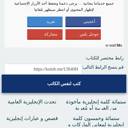
جميع خدماتنا مجانية ... يرجى دعمنا وضغط أحد الأزرار الإجتماعية
لإظهار المحتوى أو انتظر سيظهر تلقائيا
أعجبني
تغريد
جوجل بلس
مشاركة
or wait
55
s
رابط مختصر للكتاب:
قم بنسخ الرابط التالى:
كتب لنفس الكاتب
ستمائة كلمة إنجليزية مأخوذة
تحدث الإنجليزية العامية
من العربية أو مُعربة
ستمائة وخمسون كلمة
قصص و عبارات إنجليزية
إنجليزية لمعاني الماركات و