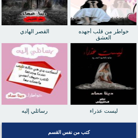
خواطر من قلب أجهده
القصر الهادي
العشق
ليست عذراء
رسائلي إليه
كتب من نفس القسم