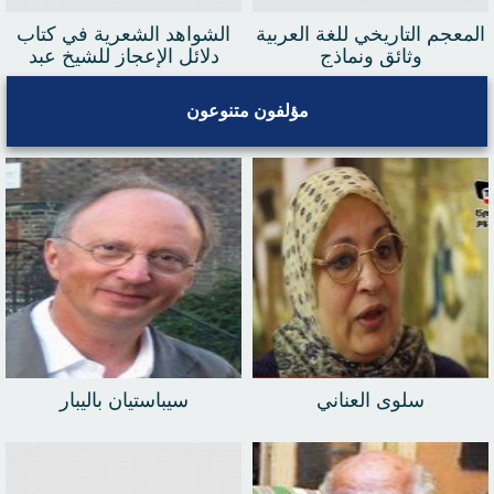
المعجم التاريخي للغة العربية
الشواهد الشعرية في كتاب
وثائق ونماذج
دلائل الإعجاز للشيخ عبد
القاهر الجرجاني توثيق
وتحليل ونقد - الجزء الثالث
مؤلفون متنوعون
سلوى العناني
سيباستيان باليبار