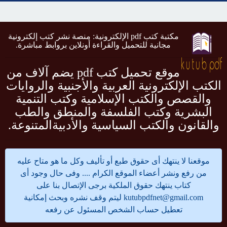
مكتبة كتب pdf الإلكترونية: منصة نشر كتب إلكترونية
مجانية للتحميل والقراءة أونلاين بروابط مباشرة.
موقع تحميل كتب pdf يضم آلاف من
الكتب الإلكترونية العربية والأجنبية والروايات
والقصص والكتب الإسلامية وكتب التنمية
البشرية وكتب الفلسفة والمنطق والطب
والقانون والكتب السياسية والأدبيةالمتنوعة.
موقعنا لا ينتهك أى حقوق طبع أو تأليف وكل ما هو متاح عليه
من رفع ونشر أعضاء الموقع الكرام .... وفى حال وجود أى
كتاب ينتهك حقوق الملكية برجى الإتصال بنا على
kutubpdfnet@gmail.com
ليتم وقف نشره وبحث إمكانية
تعطيل حساب الشخص المسئول عن رفعه