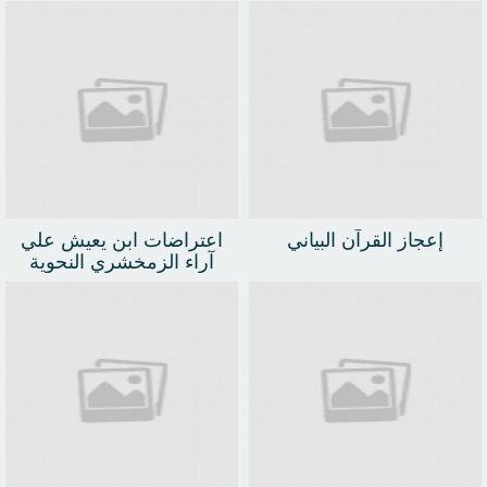
للإمام الطيبي
إعجاز القرآن البياني
اعتراضات ابن يعيش علي
آراء الزمخشري النحوية
والصرفية في كتاب شرح
المفصل