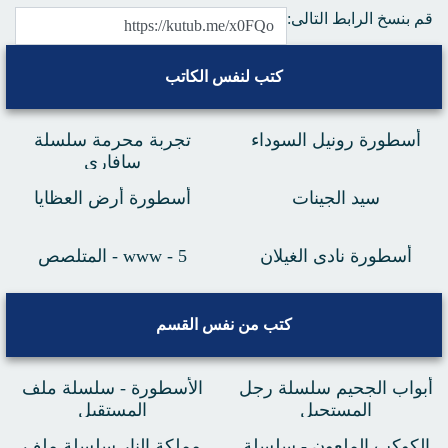
قم بنسخ الرابط التالى:
كتب لنفس الكاتب
أسطورة رونيل السوداء
تجربة محرمة سلسلة
سافارى
سيد الجينات
أسطورة أرض العظايا
أسطورة نادى الغيلان
www - 5 - المتلصص
كتب من نفس القسم
أبواب الجحيم سلسلة رجل
الأسطورة - سلسلة ملف
المستحيل
المستقبل
الكوكب الملعون - سلسلة
مملكة النار سلسلة ملف