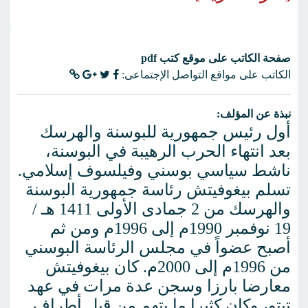
صفحة الكاتب على موقع كتب pdf
الكاتب على مواقع التواصل الإجتماعى:
نبذة عن المؤلف:
أول رئيس جمهورية للبوسنة والهرسك
بعد انتهاء الحرب الرهيبة في البوسنة،
ناشط سياسي بوسني وفيلسوف إسلامي.
تسلم بيغوفيتش رئاسة جمهورية البوسنة
والهرسك من 2 جمادى الأولى 1411 هـ /
19 نوفمبر 1990م إلى 1996م ومن ثم
أصبح عضواً في مجلس الرئاسة البوسني
من 1996م إلى 2000م. كان بيغوفيتش
معارضا بارزا وسجن عدة مرات في عهد
تيتو، وكان كثيرا ما يتهم من قبل أطراف