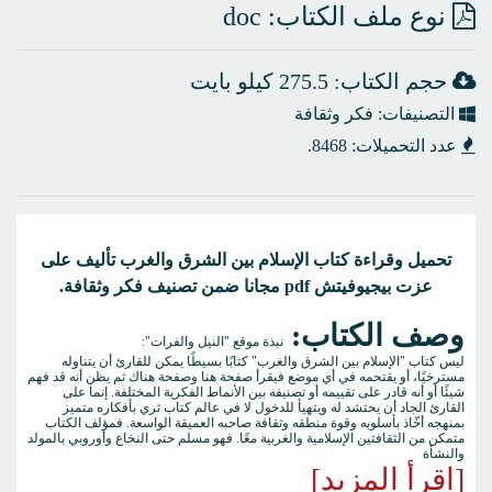
نوع ملف الكتاب: doc
حجم الكتاب: 275.5 كيلو بايت
التصنيفات: فكر وثقافة
عدد التحميلات: 8468.
تحميل وقراءة كتاب الإسلام بين الشرق والغرب تأليف على
عزت بيجيوفيتش pdf مجانا ضمن تصنيف فكر وثقافة.
وصف الكتاب:
نبذة موقع "النيل والفرات":
ليس كتاب "الإسلام بين الشرق والغرب" كتابًا بسيطًا يمكن للقارئ أن يتناوله
مسترخيًا، أو يقتحمه في أي موضع فيقرأ صفحة هنا وصفحة هناك ثم يظن أنه قد فهم
شيئًا أو أنه قادر على تقييمه أو تصنيفه بين الأنماط الفكرية المختلفة. إنما على
القارئ الجاد أن يحتشد له ويتهيأ للدخول لا في عالم كتاب ثري بأفكاره متميز
بمنهجه أخّاذ بأسلوبه وقوة منطقه وثقافة صاحبه العميقة الواسعة. فمؤلف الكتاب
متمكن من الثقافتين الإسلامية والغربية معًا. فهو مسلم حتى النخاع وأوروبي بالمولد
والنشأة
[اقرأ المزيد]