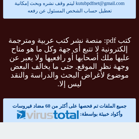
kutubpdfnet@gmail.com
ليتم وقف نشره وبحث إمكانية
تعطيل حساب الشخص المسئول عن رفعه
كتب pdf: منصة نشر كتب عربية ومترجمة
إلكترونية لا تتبع أى جهة وكل ما هو متاح
عليها ملك أصحابها أو رافعيها ولا يعبر عن
وجهة نظر الموقع. حتى ما يخالف البعض
موضوع لأغراض البحث والدراسة والنقد
ليس إلا.
جميع الملفات تم فحصها على أكثر من 60 مضاد فيروسات
وأكواد خبيثة بواسطة:
مواقع صديقة:
تحميل كتب pdf مجانا
قرآن كريم MP3