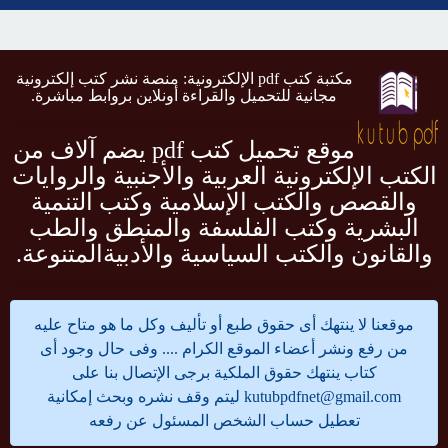
مكتبة كتب pdf الإلكترونية: منصة نشر كتب إلكترونية
مجانية للتحميل والقراءة أونلاين بروابط مباشرة.
موقع تحميل كتب pdf يضم آلاف من
الكتب الإلكترونية العربية والأجنبية والروايات
والقصص والكتب الإسلامية وكتب التنمية
البشرية وكتب الفلسفة والمنطق والطب
والقانون والكتب السياسية والأدبيةالمتنوعة.
موقعنا لا ينتهك أى حقوق طبع أو تأليف وكل ما هو متاح عليه
من رفع ونشر أعضاء الموقع الكرام .... وفى حال وجود أى
كتاب ينتهك حقوق الملكية برجى الإتصال بنا على
kutubpdfnet@gmail.com
ليتم وقف نشره وبحث إمكانية
تعطيل حساب الشخص المسئول عن رفعه