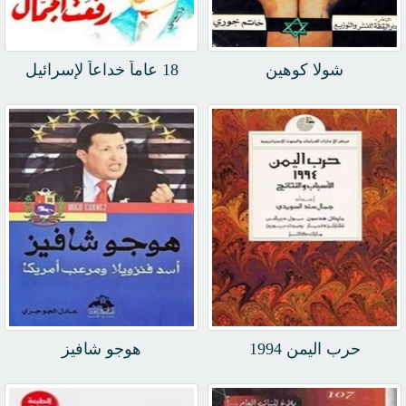
شولا كوهين
18 عاماً خداعاً لإسرائيل
حرب اليمن 1994
هوجو شافيز