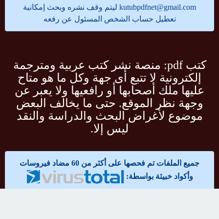
kutubpdfnet@gmail.com
ليتم وقف نشره وبحث إمكانية
تعطيل حساب الشخص المسئول عن رفعه
كتب pdf: منصة نشر كتب عربية ومترجمة
إلكترونية لا تتبع أى جهة وكل ما هو متاح
عليها ملك أصحابها أو رافعيها ولا يعبر عن
وجهة نظر الموقع. حتى ما يخالف البعض
موضوع لأغراض البحث والدراسة والنقد
ليس إلا.
جميع الملفات تم فحصها على أكثر من 60 مضاد فيروسات
وأكواد خبيثة بواسطة:
مواقع صديقة:
تحميل كتب pdf مجانا
قرآن كريم MP3