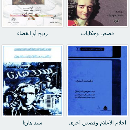
قصص وحكايات
زديج أو القضاء
أحلام الأعلام وقصص أخرى
سيد هارتا