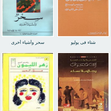
شتاء فى يوليو
سحر وأشياء أخرى