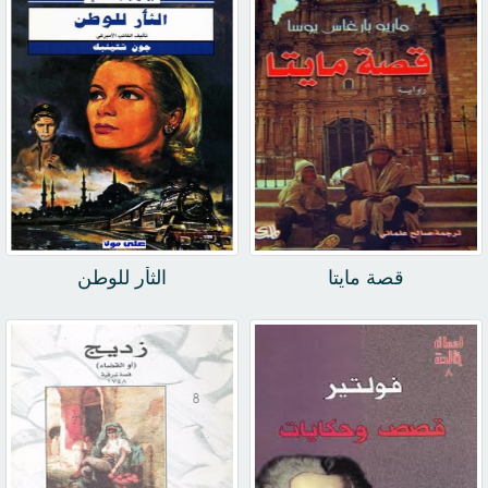
قصة مايتا
الثأر للوطن