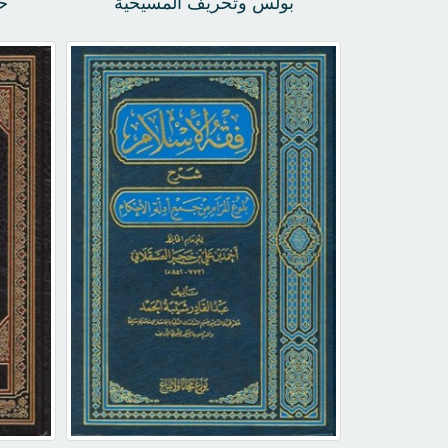
بولس وتحريف المسيحية
ح