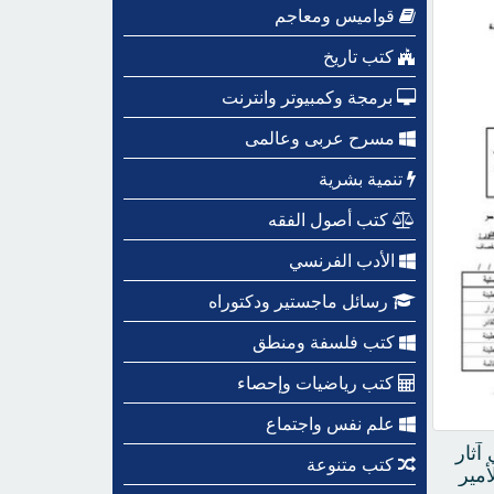
قواميس ومعاجم
كتب تاريخ
برمجة وكمبيوتر وانترنت
مسرح عربى وعالمى
تنمية بشرية
كتب أصول الفقه
الأدب الفرنسي
رسائل ماجستير ودكتوراه
كتب فلسفة ومنطق
كتب رياضيات وإحصاء
علم نفس واجتماع
آثار
كتب متنوعة
أمير