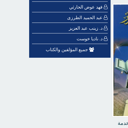
فهد عوض الحارثي
عبد الحميد الطرزى
د. زينب عبد العزيز
د. ناديا خوست
جميع المؤلفين والكتاب
خدمة