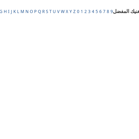
نيك المفضل
G
H
I
J
K
L
M
N
O
P
Q
R
S
T
U
V
W
X
Y
Z
0
1
2
3
4
5
6
7
8
9