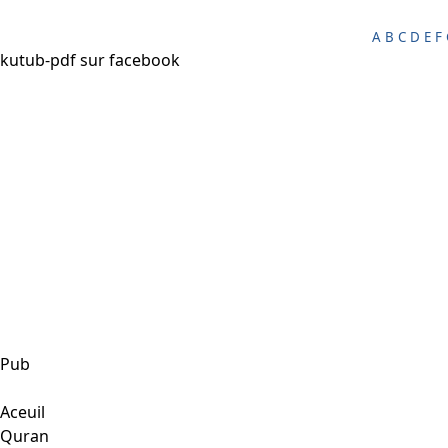
A
B
C
D
E
F
kutub-pdf sur facebook
Pub
--|
Menu
|--
Aceuil
Quran