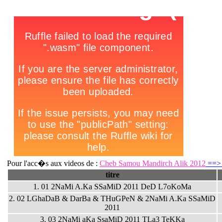
Pour l'acc�s aux videos de :
Cheb Samou Mandirch Alik 2012
==> c
titre
1. 01 2NaMi A.Ka SSaMiD 2011 DeD L7oKoMa
2. 02 LGhaDaB & DarBa & THuGPeN & 2NaMi A.Ka SSaMiD
2011
3. 03 2NaMi aKa SsaMiD 2011 TLa3 TeKKa