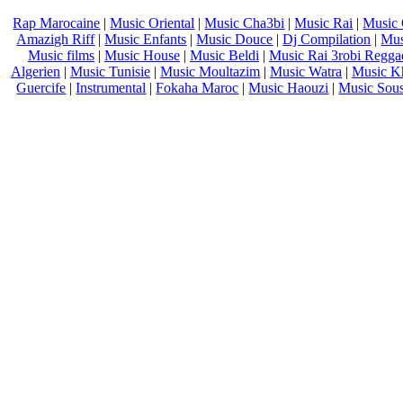
Rap Marocaine
|
Music Oriental
|
Music Cha3bi
|
Music Rai
|
Music 
Amazigh Riff
|
Music Enfants
|
Music Douce
|
Dj Compilation
|
Mus
Music films
|
Music House
|
Music Beldi
|
Music Rai 3robi Regga
Algerien
|
Music Tunisie
|
Music Moultazim
|
Music Watra
|
Music Kh
Guercife
|
Instrumental
|
Fokaha Maroc
|
Music Haouzi
|
Music Sou