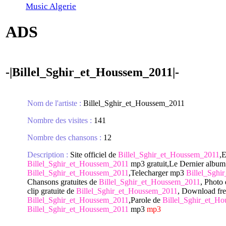
Music Algerie
ADS
-|Billel_Sghir_et_Houssem_2011|-
Nom de l'artiste :
Billel_Sghir_et_Houssem_2011
Nombre des visites :
141
Nombre des chansons :
12
Description :
Site officiel de
Billel_Sghir_et_Houssem_2011
,
Billel_Sghir_et_Houssem_2011
mp3 gratuit,Le Dernier album
Billel_Sghir_et_Houssem_2011
,Telecharger mp3
Billel_Sghi
Chansons gratuites de
Billel_Sghir_et_Houssem_2011
, Photo
clip gratuite de
Billel_Sghir_et_Houssem_2011
, Download fr
Billel_Sghir_et_Houssem_2011
,Parole de
Billel_Sghir_et_H
Billel_Sghir_et_Houssem_2011
mp3
mp3