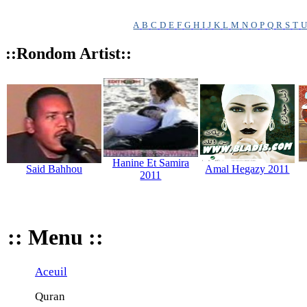
A
B
C
D
E
F
G
H
I
J
K
L
M
N
O
P
Q
R
S
T
::Rondom Artist::
Hanine Et Samira
Said Bahhou
Amal Hegazy 2011
2011
:: Menu ::
Aceuil
Quran