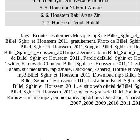
4. 4. Bilal Sghir Anniversaire Bouchra
5. 5. Houssem Nidoru LAmour
6. 6. Houssem Rabi Atana Zin
7. 7. Houssem Tgouli Habibi
Tags : Ecouter les derniers Musique mp3 de Billel_Sghir_
Billel_Sghir_et_Houssem_2011
,gratuitement, Photo de Billel_Sg
Billel_Sghir_et_Houssem_2011,Song of
Billel_Sghir_et_H
Billel_Sghir_et_Houssem_2011mp3 ,Dernier album
Billel_Sghir_e
de
Billel_Sghir_et_Houssem_2011 , Parole deBillel_Sghir_et_
Twitter, Kimow de Chanteur
Billel_Sghir_et_Houssem_2011
, Tele
Faham, sur mediafire, rapidshare, Duckload, 4shared, Hotfile et Meg
mp3
Billel_Sghir_et_Houssem_2011
, Download mp3
Billel
Billel_Sghir_et_Houssem_2011
, Last album
Billel_Sghir_
Billel_Sghir_et_Houssem_2011
, el sitio web oficial de
Billel_S
Billel_Sghir_et_Houssem_2011 canciones gratis de
Billel_Sghir
Kimow cantante
mp3 , en mediafire, rapidshare, Duckload, 4shar
,2007 ,2008 ,2009 ,2010 ,2011 ,20