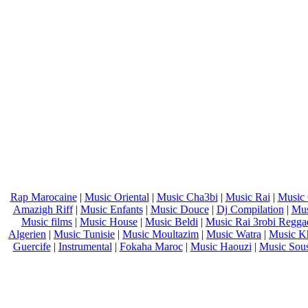
Rap Marocaine
|
Music Oriental
|
Music Cha3bi
|
Music Rai
|
Music 
Amazigh Riff
|
Music Enfants
|
Music Douce
|
Dj Compilation
|
Mus
Music films
|
Music House
|
Music Beldi
|
Music Rai 3robi Regga
Algerien
|
Music Tunisie
|
Music Moultazim
|
Music Watra
|
Music Kh
Guercife
|
Instrumental
|
Fokaha Maroc
|
Music Haouzi
|
Music Sou