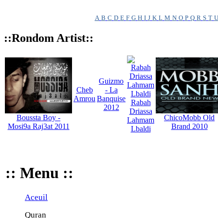
A
B
C
D
E
F
G
H
I
J
K
L
M
N
O
P
Q
R
S
T
::Rondom Artist::
Guizmo
Cheb
- La
Amrou
Banquise
Rabah
2012
Driassa
Boussta Boy -
ChicoMobb Old
Lahmam
Mosi9a Raj3at 2011
Brand 2010
Lbaldi
:: Menu ::
Aceuil
Quran