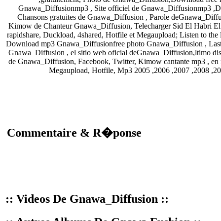
Gnawa_Diffusion
mp3 , Site officiel de Gnawa_Diffusionmp3 ,
Chansons gratuites de
Gnawa_Diffusion , Parole deGnawa_Diffu
Kimow de Chanteur
Gnawa_Diffusion
, Telecharger Sid El Habri E
rapidshare, Duckload, 4shared, Hotfile et Megaupload; Listen to the
Download mp3
Gnawa_Diffusion
free photo
Gnawa_Diffusion
, Las
Gnawa_Diffusion
, el sitio web oficial de
Gnawa_Diffusion,ltimo di
de
Gnawa_Diffusion, Facebook, Twitter, Kimow cantante
mp3 , en 
Megaupload, Hotfile, Mp3 2005 ,2006 ,2007 ,2008 ,20
Commentaire & R�ponse
:: Videos De Gnawa_Diffusion ::