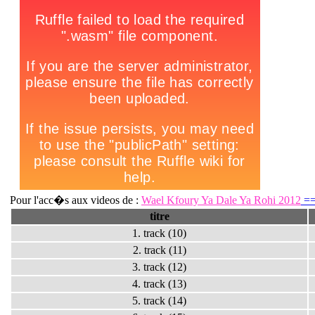
Pour l'acc�s aux videos de :
Wael Kfoury Ya Dale Ya Rohi 2012
==>
titre
1. track (10)
2. track (11)
3. track (12)
4. track (13)
5. track (14)