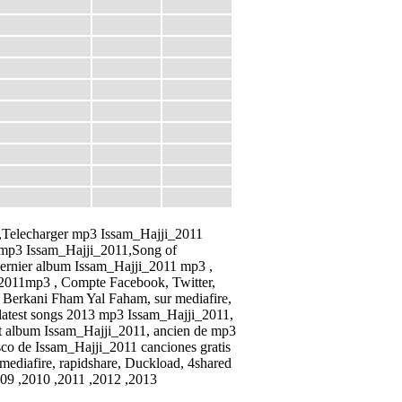
 ,Telecharger mp3
Issam_Hajji_2011
 mp3 Issam_Hajji_2011,Song of
Dernier album
Issam_Hajji_2011
mp3 ,
_2011
mp3 , Compte Facebook, Twitter,
l Berkani Fham Yal Faham, sur mediafire,
 latest songs 2013 mp3
Issam_Hajji_2011
,
t album
Issam_Hajji_2011
, ancien de mp3
sco de
Issam_Hajji_2011 canciones gratis
mediafire, rapidshare, Duckload, 4shared
09 ,2010 ,2011 ,2012 ,2013