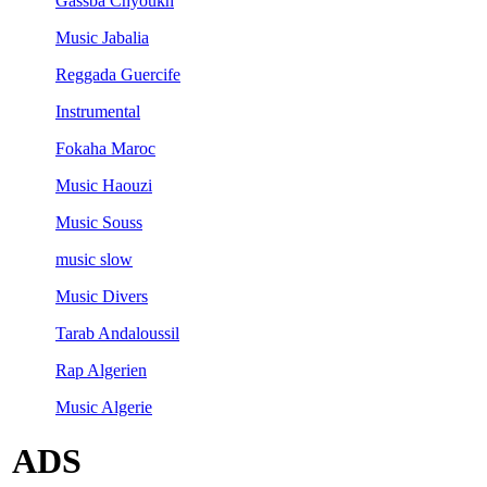
Gassba Chyoukh
Music Jabalia
Reggada Guercife
Instrumental
Fokaha Maroc
Music Haouzi
Music Souss
music slow
Music Divers
Tarab Andaloussil
Rap Algerien
Music Algerie
ADS