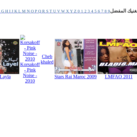
غنيك المفضل
G
H
I
J
K
L
M
N
O
P
Q
R
S
T
U
V
W
X
Y
Z
0
1
2
3
4
5
6
7
8
9
Cheb
khaled
Korsakoff
- Pink
Noise -
Layla
Stars Rai Maroc 2009
LMFAO 2011
2010