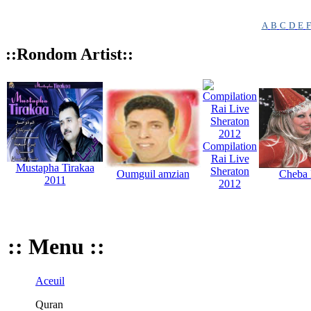
A
B
C
D
E
F
::Rondom Artist::
Compilation
Rai Live
Mustapha Tirakaa
Sheraton
Oumguil amzian
Cheba 
2011
2012
:: Menu ::
Aceuil
Quran