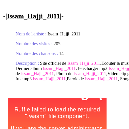
-|Issam_Hajji_2011|-
Nom de l'artiste :
Issam_Hajji_2011
Nombre des visites :
205
Nombre des chansons :
14
Description :
Site officiel de
Issam_Hajji_2011
,Ecouter la mu
Dernier album
Issam_Hajji_2011
,Telecharger mp3
Issam_Haj
de
Issam_Hajji_2011
, Photo de
Issam_Hajji_2011
,Video clip 
free mp3
Issam_Hajji_2011
,Parole de
Issam_Hajji_2011
, Son