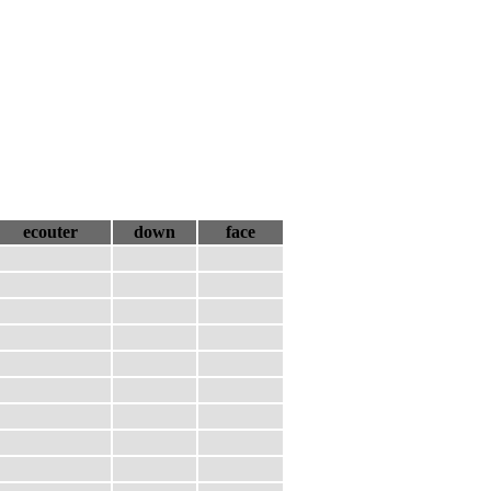
ecouter
down
face