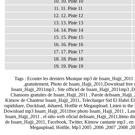
10. 10. Piste 10
11. 11. Piste 11
12. 12. Piste 12
13. 13. Piste 13
14. 14. Piste 14
15. 15. Piste 15
16. 16. Piste 16
17. 17. Piste 17
18. 18. Piste 18
19. 19. Piste 19
Tags : Ecouter les derniers Musique mp3 de Issam_Hajji_2011
,gratuitement, Photo de Issam_Hajji_2011,Download free
Issam_Hajji_2011
mp3 , Site officiel de Issam_Hajji_2011mp3 ,
Chansons gratuites de
Issam_Hajji_2011 , Parole deIssam_Hajji
Kimow de Chanteur
Issam_Hajji_2011
, Telecharger Sid El Habri E
rapidshare, Duckload, 4shared, Hotfile et Megaupload; Listen to the
Download mp3
Issam_Hajji_2011
free photo
Issam_Hajji_2011
, Las
Issam_Hajji_2011
, el sitio web oficial de
Issam_Hajji_2011,ltimo di
de
Issam_Hajji_2011, Facebook, Twitter, Kimow cantante
mp3 , en 
Megaupload, Hotfile, Mp3 2005 ,2006 ,2007 ,2008 ,20